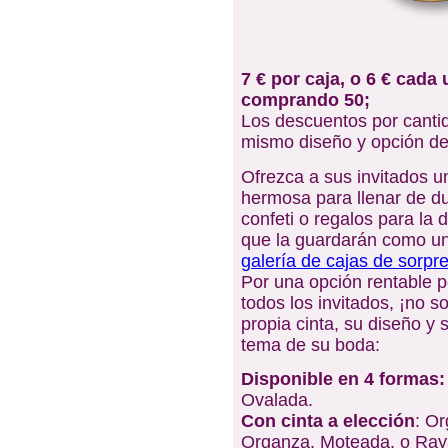
7 €
por caja, o
6 €
cada 
comprando 50
;
Los descuentos por canti
mismo diseño y opción de 
Ofrezca a sus invitados u
hermosa para llenar de du
confeti o regalos para la
que la guardarán como un
galería de cajas de sorpr
Por una opción rentable 
todos los invitados, ¡no 
propia cinta, su diseño y
tema de su boda:
Disponible en 4 formas
:
Ovalada.
Con cinta a elección
: Or
Organza, Moteada, o Ray