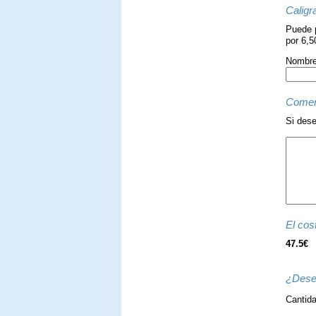
Caligr
Puede p
por 6,5
Nombre 
Comen
Si dese
El cost
47.5€
¿Dese
Cantid